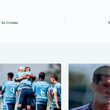
7 da Ucrânia
M