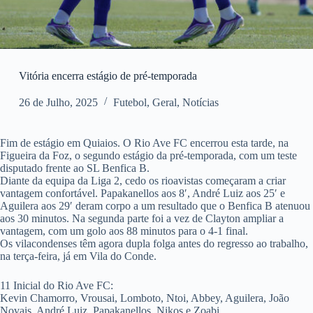
Vitória encerra estágio de pré-temporada
26 de Julho, 2025
Futebol
,
Geral
,
Notícias
Fim de estágio em Quiaios. O Rio Ave FC encerrou esta tarde, na
Figueira da Foz, o segundo estágio da pré-temporada, com um teste
disputado frente ao SL Benfica B.
Diante da equipa da Liga 2, cedo os rioavistas começaram a criar
vantagem confortável. Papakanellos aos 8′, André Luiz aos 25′ e
Aguilera aos 29′ deram corpo a um resultado que o Benfica B atenuou
aos 30 minutos. Na segunda parte foi a vez de Clayton ampliar a
vantagem, com um golo aos 88 minutos para o 4-1 final.
Os vilacondenses têm agora dupla folga antes do regresso ao trabalho,
na terça-feira, já em Vila do Conde.
11 Inicial do Rio Ave FC:
Kevin Chamorro, Vrousai, Lomboto, Ntoi, Abbey, Aguilera, João
Novais, André Luiz, Papakanellos, Nikos e Zoabi