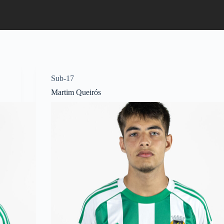
Sub-17
Martim Queirós