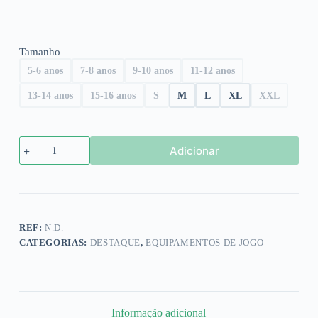
Tamanho
5-6 anos
7-8 anos
9-10 anos
11-12 anos
13-14 anos
15-16 anos
S
M
L
XL
XXL
Quantidade
Adicionar
de
Calções
RAFC
alternativos
2025/26
REF:
N.D.
CATEGORIAS:
DESTAQUE
,
EQUIPAMENTOS DE JOGO
Informação adicional