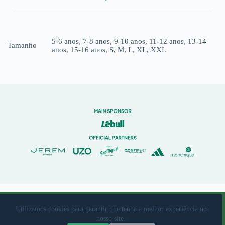
5-6 anos, 7-8 anos, 9-10 anos, 11-12 anos, 13-14
Tamanho
anos, 15-16 anos, S, M, L, XL, XXL
© 2023 Rio Ave Futebol Clube Desenvolvido por
brandit
Utilizamos cookies para garantir que tenha a melhor experiência no
nosso site.