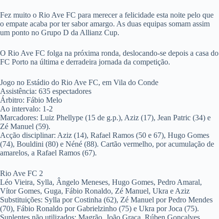
Fez muito o Rio Ave FC para merecer a felicidade esta noite pelo que
o empate acaba por ter sabor amargo. As duas equipas somam assim
um ponto no Grupo D da Allianz Cup.
O Rio Ave FC folga na próxima ronda, deslocando-se depois a casa do
FC Porto na última e derradeira jornada da competição.
Jogo no Estádio do Rio Ave FC, em Vila do Conde
Assistência: 635 espectadores
Árbitro: Fábio Melo
Ao intervalo: 1-2
Marcadores: Luiz Phellype (15 de g.p.), Aziz (17), Jean Patric (34) e
Zé Manuel (59).
Acção disciplinar: Aziz (14), Rafael Ramos (50 e 67), Hugo Gomes
(74), Bouldini (80) e Néné (88). Cartão vermelho, por acumulação de
amarelos, a Rafael Ramos (67).
Rio Ave FC 2
Léo Vieira, Sylla, Ângelo Meneses, Hugo Gomes, Pedro Amaral,
Vítor Gomes, Guga, Fábio Ronaldo, Zé Manuel, Ukra e Aziz
Substituições: Sylla por Costinha (62), Zé Manuel por Pedro Mendes
(70), Fábio Ronaldo por Gabrielzinho (75) e Ukra por Joca (75).
Suplentes não utilizados: Magrão, João Graça, Rúben Gonçalves,