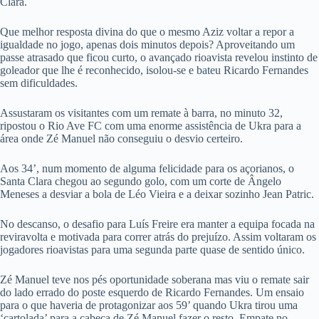
Clara.
Que melhor resposta divina do que o mesmo Aziz voltar a repor a
igualdade no jogo, apenas dois minutos depois? Aproveitando um
passe atrasado que ficou curto, o avançado rioavista revelou instinto de
goleador que lhe é reconhecido, isolou-se e bateu Ricardo Fernandes
sem dificuldades.
Assustaram os visitantes com um remate à barra, no minuto 32,
ripostou o Rio Ave FC com uma enorme assistência de Ukra para a
área onde Zé Manuel não conseguiu o desvio certeiro.
Aos 34’, num momento de alguma felicidade para os açorianos, o
Santa Clara chegou ao segundo golo, com um corte de Ângelo
Meneses a desviar a bola de Léo Vieira e a deixar sozinho Jean Patric.
No descanso, o desafio para Luís Freire era manter a equipa focada na
reviravolta e motivada para correr atrás do prejuízo. Assim voltaram os
jogadores rioavistas para uma segunda parte quase de sentido único.
Zé Manuel teve nos pés oportunidade soberana mas viu o remate sair
do lado errado do poste esquerdo de Ricardo Fernandes. Um ensaio
para o que haveria de protagonizar aos 59’ quando Ukra tirou uma
‘cartolada’ para a cabeça de Zé Manuel fazer o resto. Empate no