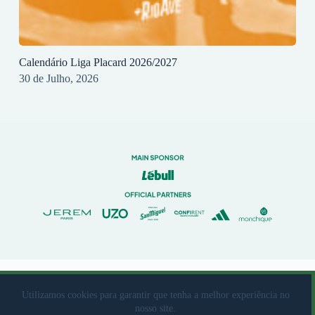
Calendário Liga Placard 2026/2027
30 de Julho, 2026
© 2023 Rio Ave Futebol Clube Desenvolvido por
brandit
Utilizamos cookies para garantir que tenha a melhor experiência no
nosso site.