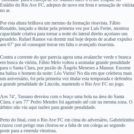
Estádio do Rio Ave FC, adeptos de novo em festa e sensação de vitória
no ar.
Por esta altura brilhava um menino da formação rioavista. Fábio
Ronaldo, lançado a titular pela primeira vez por Luís Freire, mostrou
capacidade criativa para tornar a noite do lateral direito açoriano um
pesadelo. Rafael Ramos vai dormir mal hoje depois de acabar expulso
aos 67’ por só conseguir travar em falta o avançado rioavista.
Contra a corrente do que parecia agora uma avalanche verde e branca
em busca da vitória, Fábio Melo voltou a assinalar grande penalidade
para o Santa Clara, por puxão de Ângelo Meneses a Mansur. Enorme
na baliza o homem da noite: Léo Vieira! No dia em que celebrou mais
um aniversário, foi pela primeira vez titular esta temporada e defendeu
a grande penalidade de Lincoln, mantendo o Rio Ave FC no jogo.
Aos 74’, Tassano desviou com o braço uma bola na área do Santa
Clara, e aos 77’ Pedro Mendes foi agarrado até cair na mesma zona. O
árbitro não viu aqui razões para grande penalidade.
Perto do final, com o Rio Ave FC em cima do adversário, Gabrielzinho
cruzou com perigo mas chorou-se a falta de um colega ao segundo
poste para a emenda vitoriosa.