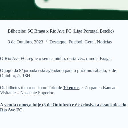
Bilheteira: SC Braga x Rio Ave FC (Liga Portugal Betclic)
3 de Outubro, 2023
Destaque
,
Futebol
,
Geral
,
Notícias
O Rio Ave FC segue o seu caminho, desta vez, rumo a Braga.
O jogo da 8ª jornada está agendado para o próximo sábado, 7 de
Outubro, às 18H.
Os bilhetes têm o custo unitário de
10 euros
e são para a Bancada
Visitante – Nascente Superior.
A
venda começa hoje (3 de Outubro) e é exclusiva a associados do
Rio Ave FC
.