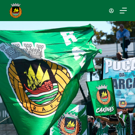
P
u
l
a
r
p
a
r
a
o
c
o
n
t
e
ú
d
o