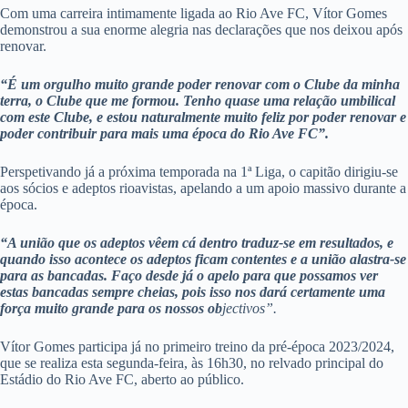
Com uma carreira intimamente ligada ao Rio Ave FC, Vítor Gomes
demonstrou a sua enorme alegria nas declarações que nos deixou após
renovar.
“É um orgulho muito grande poder renovar com o Clube da minha
terra, o Clube que me formou. Tenho quase uma relação umbilical
com este Clube, e estou naturalmente muito feliz por poder renovar e
poder contribuir para mais uma época do Rio Ave FC”.
Perspetivando já a próxima temporada na 1ª Liga, o capitão dirigiu-se
aos sócios e adeptos rioavistas, apelando a um apoio massivo durante a
época.
“A união que os adeptos vêem cá dentro traduz-se em resultados, e
quando isso acontece os adeptos ficam contentes e a união alastra-se
para as bancadas. Faço desde já o apelo para que possamos ver
estas bancadas sempre cheias, pois isso nos dará certamente uma
força muito grande para os nossos ob
jectivos”.
Vítor Gomes participa já no primeiro treino da pré-época 2023/2024,
que se realiza esta segunda-feira, às 16h30, no relvado principal do
Estádio do Rio Ave FC, aberto ao público.