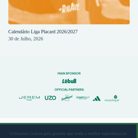
Calendário Liga Placard 2026/2027
30 de Julho, 2026
© 2023 Rio Ave Futebol Clube Desenvolvido por
brandit
Utilizamos cookies para garantir que tenha a melhor experiência no