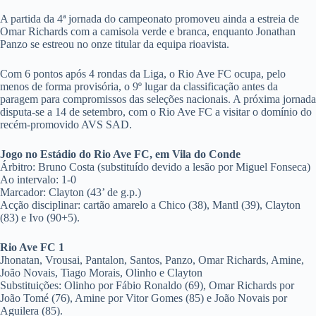
A partida da 4ª jornada do campeonato promoveu ainda a estreia de
Omar Richards com a camisola verde e branca, enquanto Jonathan
Panzo se estreou no onze titular da equipa rioavista.
Com 6 pontos após 4 rondas da Liga, o Rio Ave FC ocupa, pelo
menos de forma provisória, o 9º lugar da classificação antes da
paragem para compromissos das seleções nacionais. A próxima jornada
disputa-se a 14 de setembro, com o Rio Ave FC a visitar o domínio do
recém-promovido AVS SAD.
Jogo no Estádio do Rio Ave FC, em Vila do Conde
Árbitro: Bruno Costa (substituído devido a lesão por Miguel Fonseca)
Ao intervalo: 1-0
Marcador: Clayton (43’ de g.p.)
Acção disciplinar: cartão amarelo a Chico (38), Mantl (39), Clayton
(83) e Ivo (90+5).
Rio Ave FC 1
Jhonatan, Vrousai, Pantalon, Santos, Panzo, Omar Richards, Amine,
João Novais, Tiago Morais, Olinho e Clayton
Substituições: Olinho por Fábio Ronaldo (69), Omar Richards por
João Tomé (76), Amine por Vitor Gomes (85) e João Novais por
Aguilera (85).