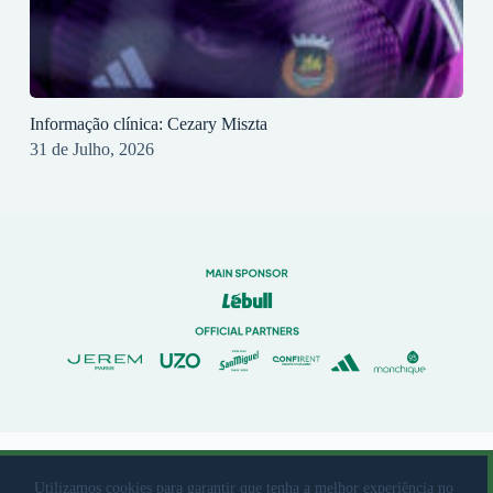
Informação clínica: Cezary Miszta
31 de Julho, 2026
© 2023 Rio Ave Futebol Clube Desenvolvido por
brandit
Utilizamos cookies para garantir que tenha a melhor experiência no