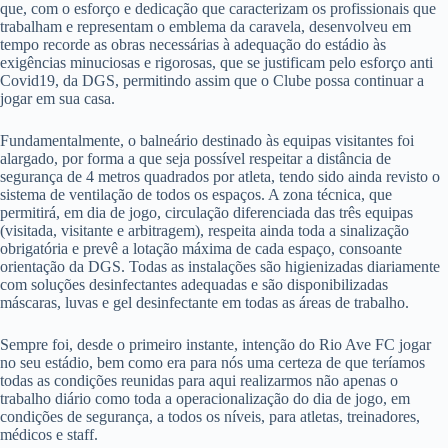
que, com o esforço e dedicação que caracterizam os profissionais que
trabalham e representam o emblema da caravela, desenvolveu em
tempo recorde as obras necessárias à adequação do estádio às
exigências minuciosas e rigorosas, que se justificam pelo esforço anti
Covid19, da DGS, permitindo assim que o Clube possa continuar a
jogar em sua casa.
Fundamentalmente, o balneário destinado às equipas visitantes foi
alargado, por forma a que seja possível respeitar a distância de
segurança de 4 metros quadrados por atleta, tendo sido ainda revisto o
sistema de ventilação de todos os espaços. A zona técnica, que
permitirá, em dia de jogo, circulação diferenciada das três equipas
(visitada, visitante e arbitragem), respeita ainda toda a sinalização
obrigatória e prevê a lotação máxima de cada espaço, consoante
orientação da DGS. Todas as instalações são higienizadas diariamente
com soluções desinfectantes adequadas e são disponibilizadas
máscaras, luvas e gel desinfectante em todas as áreas de trabalho.
Sempre foi, desde o primeiro instante, intenção do Rio Ave FC jogar
no seu estádio, bem como era para nós uma certeza de que teríamos
todas as condições reunidas para aqui realizarmos não apenas o
trabalho diário como toda a operacionalização do dia de jogo, em
condições de segurança, a todos os níveis, para atletas, treinadores,
médicos e staff.