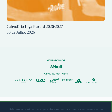
Calendário Liga Placard 2026/2027
30 de Julho, 2026
© 2023 Rio Ave Futebol Clube Desenvolvido por
brandit
Utilizamos cookies para garantir que tenha a melhor experiência no