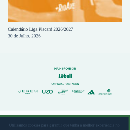
Calendário Liga Placard 2026/2027
30 de Julho, 2026
© 2023 Rio Ave Futebol Clube Desenvolvido por
brandit
Utilizamos cookies para garantir que tenha a melhor experiência no