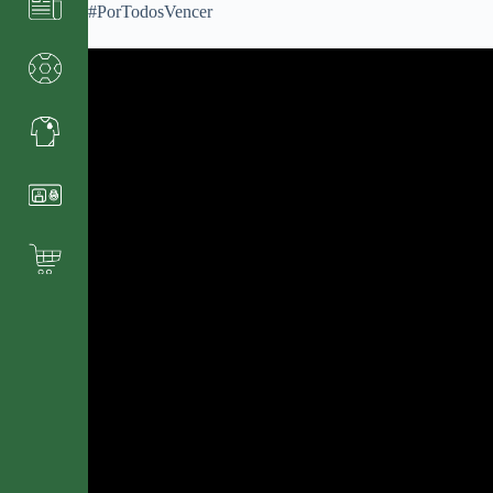
#PorTodosVencer