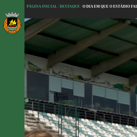
P
PÁGINA INICIAL
/
DESTAQUE
/
O DIA EM QUE O ESTÁDIO FA
u
l
a
r
p
a
r
a
o
c
o
n
t
e
ú
d
o