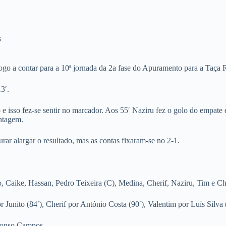
s
go a contar para a 10ª jornada da 2a fase do Apuramento para a Taça 
3′.
e isso fez-se sentir no marcador. Aos 55′ Naziru fez o golo do empate 
antagem.
rar alargar o resultado, mas as contas fixaram-se no 2-1.
 Caike, Hassan, Pedro Teixeira (C), Medina, Cherif, Naziru, Tim e C
r Junito (84′), Cherif por António Costa (90′), Valentim por Luís Silva
Afonso Campos.