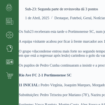
Sub-23: Segunda parte de reviravolta dá 3 pontos
1 de Abril, 2025
Destaque
,
Futebol
,
Geral
,
Notícia
Os Sub23 receberam esta tarde o Portimonense SC, num jo
A equipa visitante acabou por ficar à frente marcador aos 1
O grupo vilacondense entrou mais forte no segundo tempo 
em que está a regressar após lesão) carimbou o golo da v
Os pupilos de Pedro Cunha continuaram a insistir e a procu
Rio Ave FC
2-1 Portimonense SC
11 INICIAL:
Pedro Virgínia, Joaquim Marques, Morgado,
Substituições: Pedro Teixeira por Mariano (78′), Naziru po
Suplentes: Vasco Baptista, Martim Costa, Alex Sousa e 