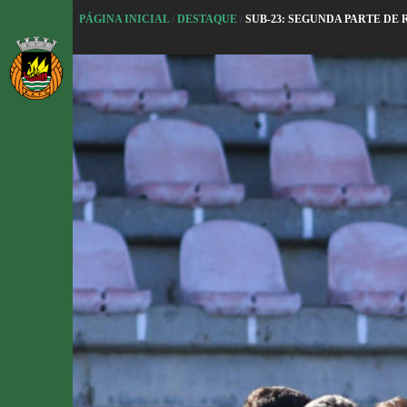
P
PÁGINA INICIAL
/
DESTAQUE
/
SUB-23: SEGUNDA PARTE DE 
u
l
a
r
p
a
r
a
o
c
o
n
t
e
ú
d
o