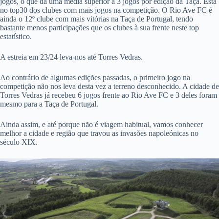
jogos, o que dá uma média superior a 3 jogos por edição da Taça. Está
no top30 dos clubes com mais jogos na competição. O Rio Ave FC é
ainda o 12º clube com mais vitórias na Taça de Portugal, tendo
bastante menos participações que os clubes à sua frente neste top
estatístico.
A estreia em 23/24 leva-nos até Torres Vedras.
Ao contrário de algumas edições passadas, o primeiro jogo na
competição não nos leva desta vez a terreno desconhecido. A cidade de
Torres Vedras já recebeu 6 jogos frente ao Rio Ave FC e 3 deles foram
mesmo para a Taça de Portugal.
Ainda assim, e até porque não é viagem habitual, vamos conhecer
melhor a cidade e região que travou as invasões napoleónicas no
século XIX.