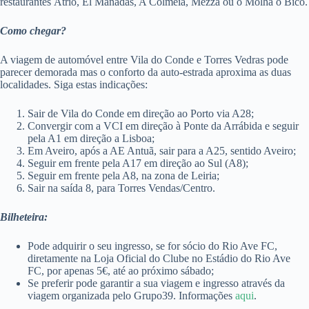
restaurantes Átrio, El Manadas, A Colmeia, Mezza ou o Molha o Bico.
Como chegar?
A viagem de automóvel entre Vila do Conde e Torres Vedras pode
parecer demorada mas o conforto da auto-estrada aproxima as duas
localidades. Siga estas indicações:
Sair de Vila do Conde em direção ao Porto via A28;
Convergir com a VCI em direção à Ponte da Arrábida e seguir
pela A1 em direção a Lisboa;
Em Aveiro, após a AE Antuã, sair para a A25, sentido Aveiro;
Seguir em frente pela A17 em direção ao Sul (A8);
Seguir em frente pela A8, na zona de Leiria;
Sair na saída 8, para Torres Vendas/Centro.
Bilheteira:
Pode adquirir o seu ingresso, se for sócio do Rio Ave FC,
diretamente na Loja Oficial do Clube no Estádio do Rio Ave
FC, por apenas 5€, até ao próximo sábado;
Se preferir pode garantir a sua viagem e ingresso através da
viagem organizada pelo Grupo39. Informações
aqui
.