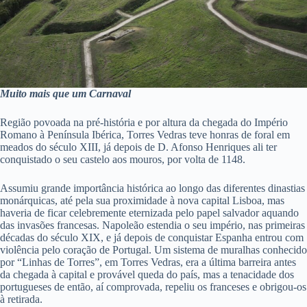
Muito mais que um Carnaval
Região povoada na pré-história e por altura da chegada do Império
Romano à Península Ibérica, Torres Vedras teve honras de foral em
meados do século XIII, já depois de D. Afonso Henriques ali ter
conquistado o seu castelo aos mouros, por volta de 1148.
Assumiu grande importância histórica ao longo das diferentes dinastias
monárquicas, até pela sua proximidade à nova capital Lisboa, mas
haveria de ficar celebremente eternizada pelo papel salvador aquando
das invasões francesas. Napoleão estendia o seu império, nas primeiras
décadas do século XIX, e já depois de conquistar Espanha entrou com
violência pelo coração de Portugal. Um sistema de muralhas conhecido
por “Linhas de Torres”, em Torres Vedras, era a última barreira antes
da chegada à capital e provável queda do país, mas a tenacidade dos
portugueses de então, aí comprovada, repeliu os franceses e obrigou-os
à retirada.