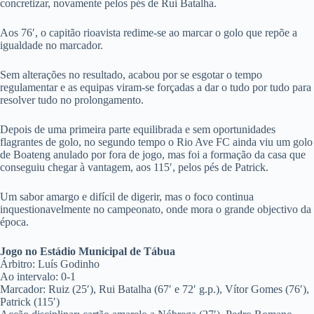
concretizar, novamente pelos pés de Rui Batalha.
Aos 76′, o capitão rioavista redime-se ao marcar o golo que repõe a
igualdade no marcador.
Sem alterações no resultado, acabou por se esgotar o tempo
regulamentar e as equipas viram-se forçadas a dar o tudo por tudo para
resolver tudo no prolongamento.
Depois de uma primeira parte equilibrada e sem oportunidades
flagrantes de golo, no segundo tempo o Rio Ave FC ainda viu um golo
de Boateng anulado por fora de jogo, mas foi a formação da casa que
conseguiu chegar à vantagem, aos 115′, pelos pés de Patrick.
Um sabor amargo e difícil de digerir, mas o foco continua
inquestionavelmente no campeonato, onde mora o grande objectivo da
época.
Jogo no Estádio Municipal de Tábua
Árbitro: Luís Godinho
Ao intervalo: 0-1
Marcador: Ruiz (25′), Rui Batalha (67′ e 72′ g.p.), Vítor Gomes (76′),
Patrick (115′)