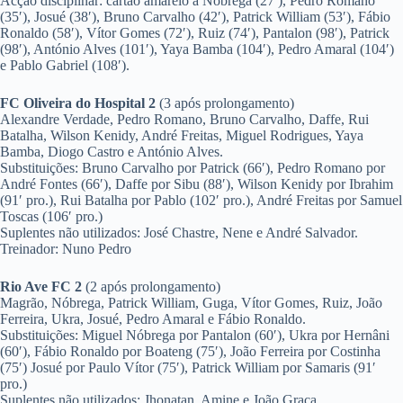
Acção disciplinar: cartão amarelo a Nóbrega (27′), Pedro Romano
(35′), Josué (38′), Bruno Carvalho (42′), Patrick William (53′), Fábio
Ronaldo (58′), Vítor Gomes (72′), Ruiz (74′), Pantalon (98′), Patrick
(98′), António Alves (101′), Yaya Bamba (104′), Pedro Amaral (104′)
e Pablo Gabriel (108′).
FC
Oliveira do Hospital 2
(3 após prolongamento)
Alexandre Verdade, Pedro Romano, Bruno Carvalho, Daffe, Rui
Batalha, Wilson Kenidy, André Freitas, Miguel Rodrigues, Yaya
Bamba, Diogo Castro e António Alves.
Substituições: Bruno Carvalho por Patrick (66′), Pedro Romano por
André Fontes (66′), Daffe por Sibu (88′), Wilson Kenidy por Ibrahim
(91′ pro.), Rui Batalha por Pablo (102′ pro.), André Freitas por Samuel
Toscas (106′ pro.)
Suplentes não utilizados: José Chastre, Nene e André Salvador.
Treinador: Nuno Pedro
Rio Ave FC
2
(2 após prolongamento)
Magrão, Nóbrega, Patrick William, Guga, Vítor Gomes, Ruiz, João
Ferreira, Ukra, Josué, Pedro Amaral e Fábio Ronaldo.
Substituições: Miguel Nóbrega por Pantalon (60′), Ukra por Hernâni
(60′), Fábio Ronaldo por Boateng (75′), João Ferreira por Costinha
(75′) Josué por Paulo Vítor (75′), Patrick William por Samaris (91′
pro.)
Suplentes não utilizados: Jhonatan, Amine e João Graça.