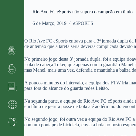
Rio Ave FC eSports não supera o campeão em título
6 de Março, 2019
eSPORTS
O Rio Ave FC eSports entrava para a 3ª jornada dupla da 
de antemão que a tarefa seria deveras complicada devido a
No primeiro jogo desta 3ª jornada dupla, foi a equipa rioa
isola de cabeça Toker, que apenas com o guardião Manel pe
mas Manel, mais uma vez, defendia e mantinha a baliza da
A poucos minutos do intervalo, a equipa dos FTW iria ina
para fora do alcance do guarda redes Leitão.
Na segunda parte, a equipa do Rio Ave FC eSports ainda t
em título de gerir a posse de bola até ao término do encont
No segundo jogo, foi outra vez a equipa do Rio Ave FC a c
com um pontapé de bicicleta, envia a bola ao posto esquer