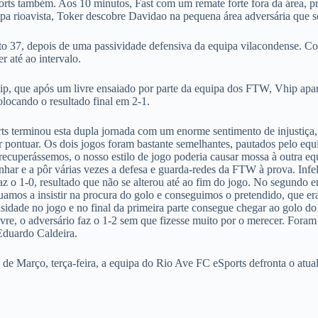
rts também. Aos 10 minutos, Fast com um remate forte fora da área, 
pa rioavista, Toker descobre Davidao na pequena área adversária que só
 37, depois de uma passividade defensiva da equipa vilacondense. Cost
r até ao intervalo.
ip, que após um livre ensaiado por parte da equipa dos FTW, Vhip apar
locando o resultado final em 2-1.
s terminou esta dupla jornada com um enorme sentimento de injustiça, 
 pontuar. Os dois jogos foram bastante semelhantes, pautados pelo eq
 recuperássemos, o nosso estilo de jogo poderia causar mossa à outra 
anhar e a pôr várias vezes a defesa e guarda-redes da FTW à prova. Inf
faz o 1-0, resultado que não se alterou até ao fim do jogo. No segundo
nuamos a insistir na procura do golo e conseguimos o pretendido, que e
sidade no jogo e no final da primeira parte consegue chegar ao golo 
ivre, o adversário faz o 1-2 sem que fizesse muito por o merecer. Fora
Eduardo Caldeira.
2 de Março, terça-feira, a equipa do Rio Ave FC eSports defronta o atu