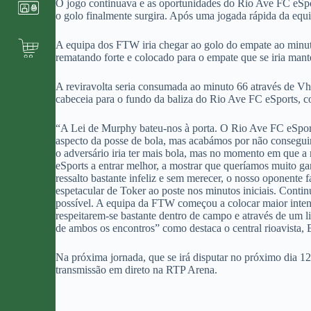
O jogo continuava e as oportunidades do Rio Ave FC eSpo
o golo finalmente surgira. Após uma jogada rápida da equi
A equipa dos FTW iria chegar ao golo do empate ao minuto
rematando forte e colocado para o empate que se iria mante
A reviravolta seria consumada ao minuto 66 através de Vh
cabeceia para o fundo da baliza do Rio Ave FC eSports, co
“A Lei de Murphy bateu-nos à porta. O Rio Ave FC eSport
aspecto da posse de bola, mas acabámos por não conseguir
o adversário iria ter mais bola, mas no momento em que a
eSports a entrar melhor, a mostrar que queríamos muito g
ressalto bastante infeliz e sem merecer, o nosso oponente 
espetacular de Toker ao poste nos minutos iniciais. Conti
possível. A equipa da FTW começou a colocar maior inten
respeitarem-se bastante dentro de campo e através de um l
de ambos os encontros” como destaca o central rioavista, 
Na próxima jornada, que se irá disputar no próximo dia 1
transmissão em direto na RTP Arena.