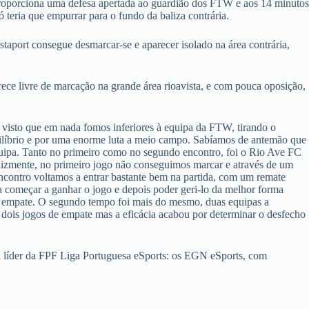
proporciona uma defesa apertada ao guardião dos FTW e aos 14 minutos
 teria que empurrar para o fundo da baliza contrária.
aport consegue desmarcar-se e aparecer isolado na área contrária,
ece livre de marcação na grande área rioavista, e com pouca oposição,
visto que em nada fomos inferiores à equipa da FTW, tirando o
uilíbrio e por uma enorme luta a meio campo. Sabíamos de antemão que
equipa. Tanto no primeiro como no segundo encontro, foi o Rio Ave FC
elizmente, no primeiro jogo não conseguimos marcar e através de um
 encontro voltamos a entrar bastante bem na partida, com um remate
ra começar a ganhar o jogo e depois poder geri-lo da melhor forma
do empate. O segundo tempo foi mais do mesmo, duas equipas a
m dois jogos de empate mas a eficácia acabou por determinar o desfecho
al líder da FPF Liga Portuguesa eSports: os EGN eSports, com