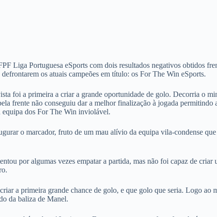
FPF Liga Portuguesa eSports com dois resultados negativos obtidos fren
 defrontarem os atuais campeões em título: os For The Win eSports.
vista foi a primeira a criar a grande oportunidade de golo. Decorria o 
la frente não conseguiu dar a melhor finalização à jogada permitindo 
 equipa dos For The Win inviolável.
ugurar o marcador, fruto de um mau alívio da equipa vila-condense que 
entou por algumas vezes empatar a partida, mas não foi capaz de criar
ro.
riar a primeira grande chance de golo, e que golo que seria. Logo ao 
do da baliza de Manel.