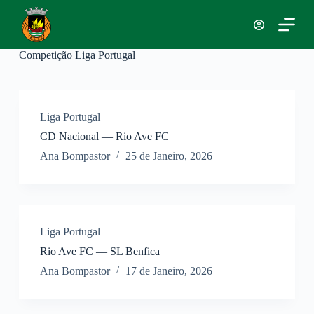
P
u
l
a
Competição
Liga Portugal
r
p
a
r
a
Liga Portugal
o
CD Nacional — Rio Ave FC
c
o
Ana Bompastor
25 de Janeiro, 2026
n
t
e
ú
d
o
Liga Portugal
Rio Ave FC — SL Benfica
Ana Bompastor
17 de Janeiro, 2026