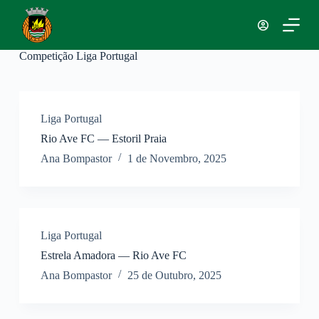
P
u
l
a
Competição
Liga Portugal
r
p
a
r
a
Liga Portugal
o
Rio Ave FC — Estoril Praia
c
o
Ana Bompastor
1 de Novembro, 2025
n
t
e
ú
d
o
Liga Portugal
Estrela Amadora — Rio Ave FC
Ana Bompastor
25 de Outubro, 2025