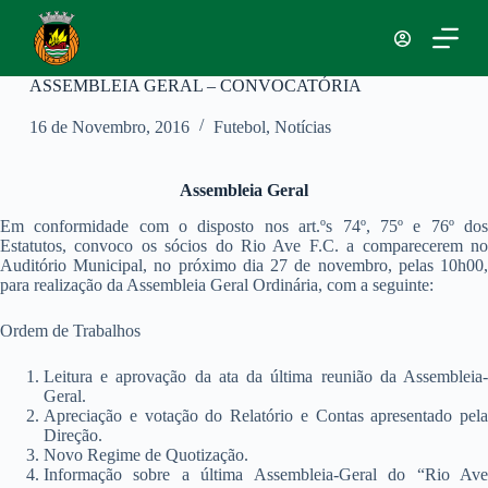
P
u
l
a
ASSEMBLEIA GERAL – CONVOCATÓRIA
r
p
16 de Novembro, 2016
Futebol
,
Notícias
a
r
a
Assembleia Geral
o
c
Em conformidade com o disposto nos art.ºs 74º, 75º e 76º dos
o
Estatutos, convoco os sócios do Rio Ave F.C. a comparecerem no
n
Auditório Municipal, no próximo dia 27 de novembro, pelas 10h00,
t
para realização da Assembleia Geral Ordinária, com a seguinte:
e
ú
Ordem de Trabalhos
d
o
Leitura e aprovação da ata da última reunião da Assembleia-
Geral.
Apreciação e votação do Relatório e Contas apresentado pela
Direção.
Novo Regime de Quotização.
Informação sobre a última Assembleia-Geral do “Rio Ave