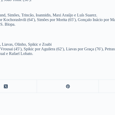
nd, Simões, Trincão, Ioannidis, Maxi Araújo e Luís Suarez.
r Kochorashvili (64′), Simões por Morita (65′), Gonçalo Inácio por Mat
 S. Blopa.
, Liavas, Olinho, Spikic e Zoabi
Vrousai (45′), Spikic por Aguilera (62′), Liavas por Graça (76′), Petra
ual e Rafael Lobato.