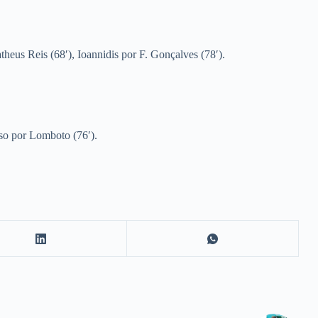
heus Reis (68′), Ioannidis por F. Gonçalves (78′).
sso por Lomboto (76′).