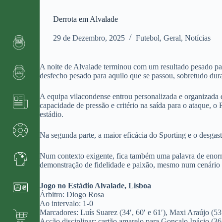
Derrota em Alvalade
29 de Dezembro, 2025
Futebol
,
Geral
,
Notícias
A noite de Alvalade terminou com um resultado pesado par
desfecho pesado para aquilo que se passou, sobretudo dur
A equipa vilacondense entrou personalizada e organizada e
capacidade de pressão e critério na saída para o ataque, o
estádio.
Na segunda parte, a maior eficácia do Sporting e o desgas
Num contexto exigente, fica também uma palavra de enorm
demonstração de fidelidade e paixão, mesmo num cenário a
Jogo no Estádio Alvalade, Lisboa
Árbitro: Diogo Rosa
Ao intervalo: 1-0
Marcadores: Luís Suarez (34′, 60′ e 61′), Maxi Araújo (53′
Acção disciplinar: cartão amarelo para Gonçalo Inácio (36