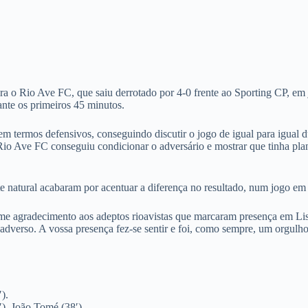
a o Rio Ave FC, que saiu derrotado por 4-0 frente ao Sporting CP, em j
ante os primeiros 45 minutos.
m termos defensivos, conseguindo discutir o jogo de igual para igual d
 Rio Ave FC conseguiu condicionar o adversário e mostrar que tinha pla
te natural acabaram por acentuar a diferença no resultado, num jogo em
e agradecimento aos adeptos rioavistas que marcaram presença em Lis
dverso. A vossa presença fez-se sentir e foi, como sempre, um orgulho
).
′), João Tomé (38′).