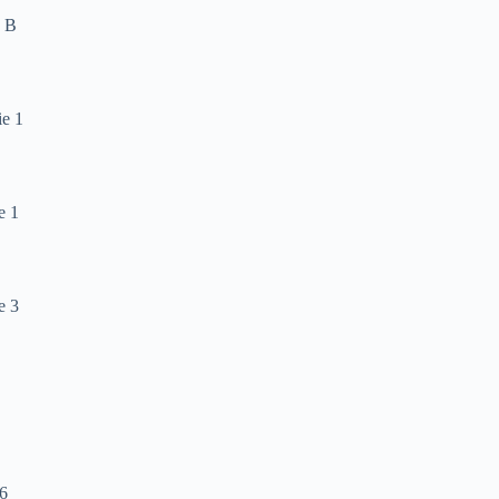
e B
ie 1
e 1
e 3
6