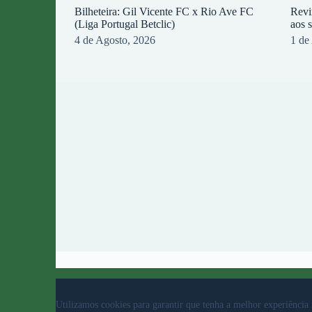
Bilheteira: Gil Vicente FC x Rio Ave FC
Revi
(Liga Portugal Betclic)
aos 
4 de Agosto, 2026
1 de
© 2023 Rio Ave Futebol Clube Desenvolvido por
b
Utilizamos cookies para garantir que tenha a melhor experiência 