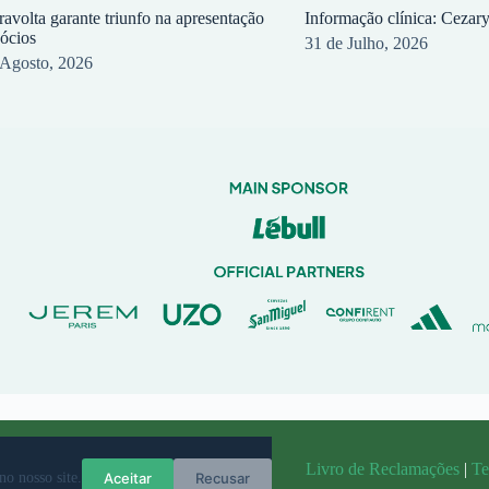
ravolta garante triunfo na apresentação
Informação clínica: Cezar
sócios
31 de Julho, 2026
 Agosto, 2026
randit
Livro de Reclamações
|
Te
Aceitar
Recusar
no nosso site.