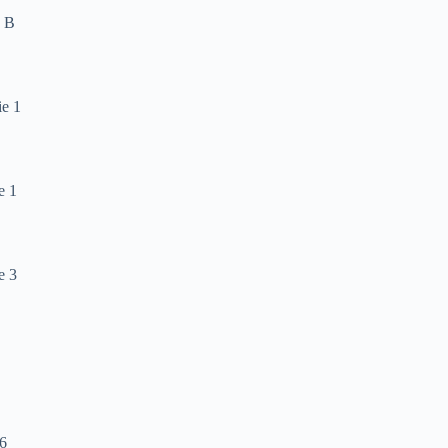
e B
ie 1
e 1
e 3
6