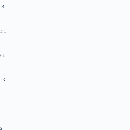
e B
ie 1
e 1
e 3
6