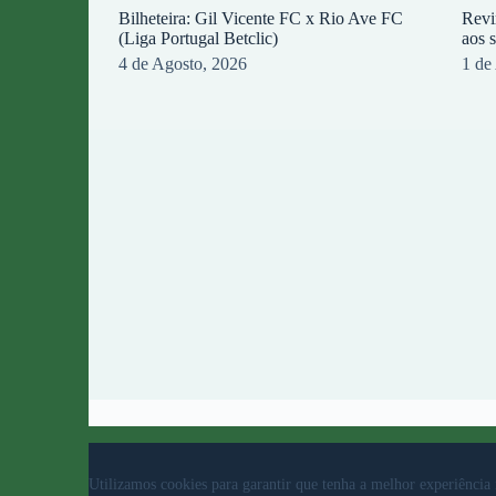
Bilheteira: Gil Vicente FC x Rio Ave FC
Revi
(Liga Portugal Betclic)
aos 
4 de Agosto, 2026
1 de
© 2023 Rio Ave Futebol Clube Desenvolvido por
b
Utilizamos cookies para garantir que tenha a melhor experiência 