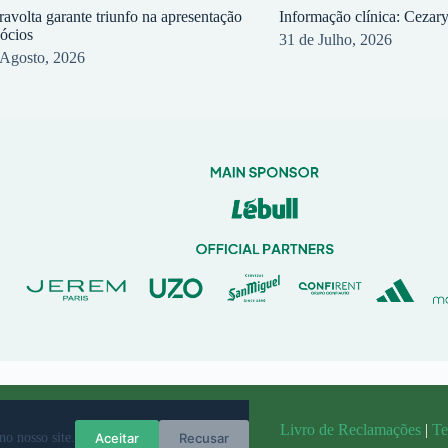
ravolta garante triunfo na apresentação
Informação clínica: Cezar
sócios
31 de Julho, 2026
 Agosto, 2026
randit
Livro de Reclamações
|
Te
Aceitar
Recusar
no nosso site.