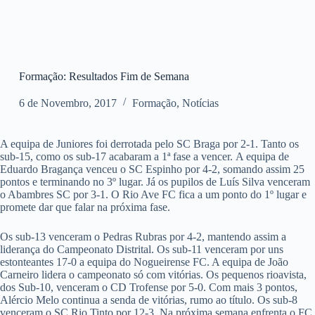
Formação: Resultados Fim de Semana
6 de Novembro, 2017
Formação
,
Notícias
A equipa de Juniores foi derrotada pelo SC Braga por 2-1. Tanto os
sub-15, como os sub-17 acabaram a 1ª fase a vencer. A equipa de
Eduardo Bragança venceu o SC Espinho por 4-2, somando assim 25
pontos e terminando no 3º lugar. Já os pupilos de Luís Silva venceram
o Abambres SC por 3-1. O Rio Ave FC fica a um ponto do 1º lugar e
promete dar que falar na próxima fase.
Os sub-13 venceram o Pedras Rubras por 4-2, mantendo assim a
liderança do Campeonato Distrital. Os sub-11 venceram por uns
estonteantes 17-0 a equipa do Nogueirense FC. A equipa de João
Carneiro lidera o campeonato só com vitórias. Os pequenos rioavista,
dos Sub-10, venceram o CD Trofense por 5-0. Com mais 3 pontos,
Alércio Melo continua a senda de vitórias, rumo ao título. Os sub-8
venceram o SC Rio Tinto por 12-3. Na próxima semana enfrenta o FC