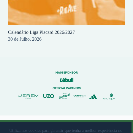
Calendário Liga Placard 2026/2027
30 de Julho, 2026
© 2023 Rio Ave Futebol Clube Desenvolvido por
brandit
Utilizamos cookies para garantir que tenha a melhor experiência no