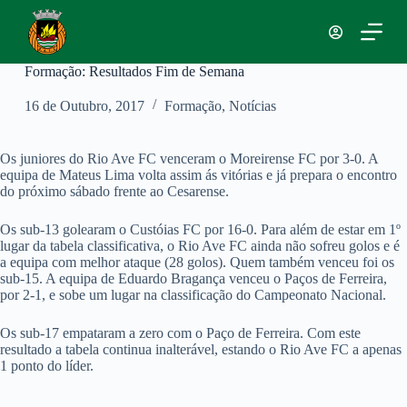
P
u
l
a
Formação: Resultados Fim de Semana
r
p
16 de Outubro, 2017
Formação
,
Notícias
a
r
a
Os juniores do Rio Ave FC venceram o Moreirense FC por 3-0. A
o
equipa de Mateus Lima volta assim ás vitórias e já prepara o encontro
c
do próximo sábado frente ao Cesarense.
o
n
Os sub-13 golearam o Custóias FC por 16-0. Para além de estar em 1º
t
lugar da tabela classificativa, o Rio Ave FC ainda não sofreu golos e é
e
a equipa com melhor ataque (28 golos). Quem também venceu foi os
ú
sub-15. A equipa de Eduardo Bragança venceu o Paços de Ferreira,
d
por 2-1, e sobe um lugar na classificação do Campeonato Nacional.
o
Os sub-17 empataram a zero com o Paço de Ferreira. Com este
resultado a tabela continua inalterável, estando o Rio Ave FC a apenas
1 ponto do líder.