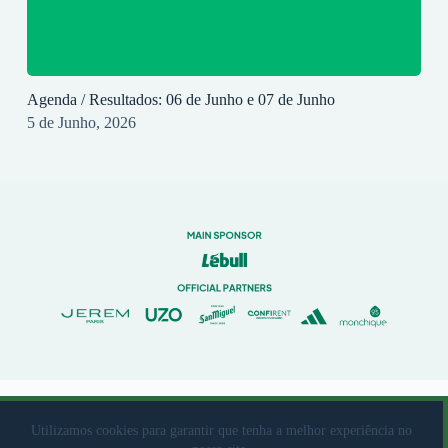
Agenda / Resultados: 06 de Junho e 07 de Junho
5 de Junho, 2026
© 2023 Rio Ave Futebol Clube Desenvolvido por
brandit
Utilizamos cookies para garantir que tenha a melhor experiência no