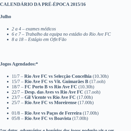
CALENDÁRIO DA PRÉ-ÉPOCA 2015/16
Julho
2 a 4 – exames médicos
6 e 7 – Trabalho da equipa no estádio do Rio Ave FC
8 a 18 – Estágio em Ofir/Fão
Jogos Agendados:*
11/7 –
Rio Ave FC vs Selecção Concelhia
(10.30h)
15/7 –
Rio Ave FC vs Vit. Guimarães B
(17.ooh)
18/7 –
FC Porto B vs Rio Ave FC
(10.30h)
22/7 –
Desp. das Aves vs Rio Ave FC
(17.ooh)
23/7 –
Gil Vicente vs Rio Ave FC
(17.00h)
25/7 –
Rio Ave FC vs Moreirense
(17.00h)
01/8 –
Rio Ave vs Paços de Ferreira
(17.00h)
05/8 –
Rio Ave FC vs Boavista
(17.00h)
*
as datas, adversários e horários dos jogos poderão vir a ser