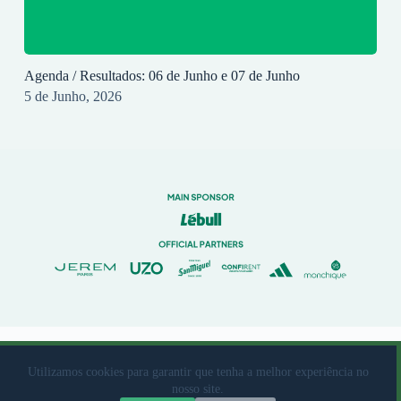
Agenda / Resultados: 06 de Junho e 07 de Junho
5 de Junho, 2026
© 2023 Rio Ave Futebol Clube Desenvolvido por
brandit
Utilizamos cookies para garantir que tenha a melhor experiência no
nosso site.
Livro de Reclamações
|
Termos de Utilização
|
Política de