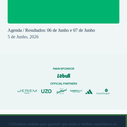
Agenda / Resultados: 06 de Junho e 07 de Junho
5 de Junho, 2026
© 2023 Rio Ave Futebol Clube Desenvolvido por
brandit
Utilizamos cookies para garantir que tenha a melhor experiência no