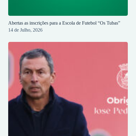
Abertas as inscrições para a Escola de Futebol “Os Tubas”
14 de Julho, 2026