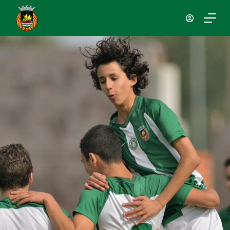
P
u
l
a
r
p
a
r
a
o
c
o
n
t
e
ú
d
o