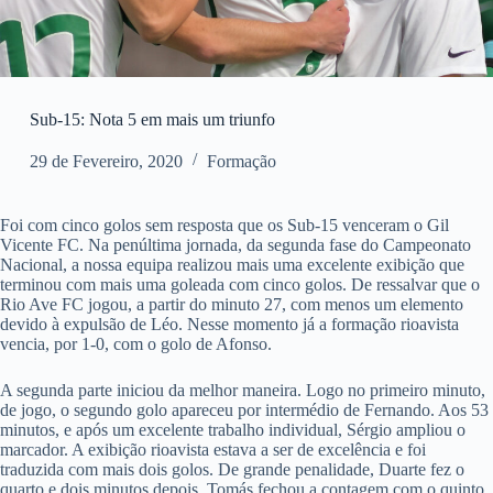
Sub-15: Nota 5 em mais um triunfo
29 de Fevereiro, 2020
Formação
Foi com cinco golos sem resposta que os Sub-15 venceram o Gil
Vicente FC. Na penúltima jornada, da segunda fase do Campeonato
Nacional, a nossa equipa realizou mais uma excelente exibição que
terminou com mais uma goleada com cinco golos. De ressalvar que o
Rio Ave FC jogou, a partir do minuto 27, com menos um elemento
devido à expulsão de Léo. Nesse momento já a formação rioavista
vencia, por 1-0, com o golo de Afonso.
A segunda parte iniciou da melhor maneira. Logo no primeiro minuto,
de jogo, o segundo golo apareceu por intermédio de Fernando. Aos 53
minutos, e após um excelente trabalho individual, Sérgio ampliou o
marcador. A exibição rioavista estava a ser de excelência e foi
traduzida com mais dois golos. De grande penalidade, Duarte fez o
quarto e dois minutos depois, Tomás fechou a contagem com o quinto