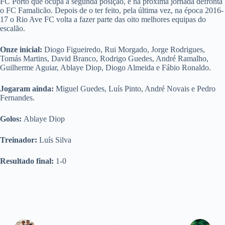
FC Porto que ocupa a segunda posição, e na próxima jornada defronta
o FC Famalicão. Depois de o ter feito, pela última vez, na época 2016-
17 o Rio Ave FC volta a fazer parte das oito melhores equipas do
escalão.
Onze inicial:
Diogo Figueiredo, Rui Morgado, Jorge Rodrigues,
Tomás Martins, David Branco, Rodrigo Guedes, André Ramalho,
Guilherme Aguiar, Ablaye Diop, Diogo Almeida e Fábio Ronaldo.
Jogaram ainda:
Miguel Guedes, Luís Pinto, André Novais e Pedro
Fernandes.
Golos:
Ablaye Diop
Treinador:
Luís Silva
Resultado final:
1-0