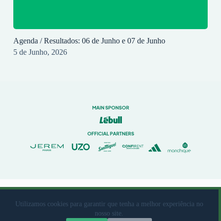
Agenda / Resultados: 06 de Junho e 07 de Junho
5 de Junho, 2026
© 2023 Rio Ave Futebol Clube Desenvolvido por
brandit
Utilizamos cookies para garantir que tenha a melhor experiência no
nosso site.
Livro de Reclamações
|
Termos de Utilização
|
Política de