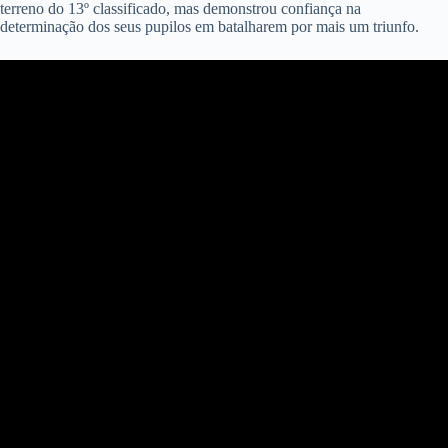
terreno do 13º classificado, mas demonstrou confiança na
determinação dos seus pupilos em batalharem por mais um triunfo.