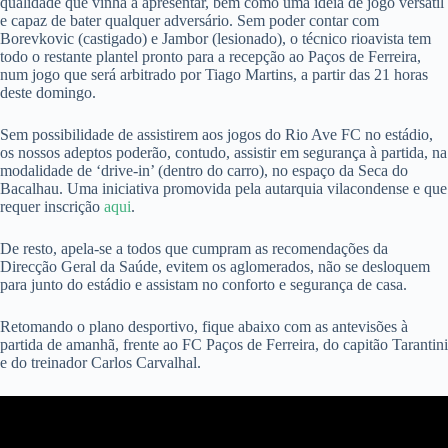
qualidade que vinha a apresentar, bem como uma ideia de jogo versátil
e capaz de bater qualquer adversário. Sem poder contar com
Borevkovic (castigado) e Jambor (lesionado), o técnico rioavista tem
todo o restante plantel pronto para a recepção ao Paços de Ferreira,
num jogo que será arbitrado por Tiago Martins, a partir das 21 horas
deste domingo.
Sem possibilidade de assistirem aos jogos do Rio Ave FC no estádio,
os nossos adeptos poderão, contudo, assistir em segurança à partida, na
modalidade de ‘drive-in’ (dentro do carro), no espaço da Seca do
Bacalhau. Uma iniciativa promovida pela autarquia vilacondense e que
requer inscrição
aqui
.
De resto, apela-se a todos que cumpram as recomendações da
Direcção Geral da Saúde, evitem os aglomerados, não se desloquem
para junto do estádio e assistam no conforto e segurança de casa.
Retomando o plano desportivo, fique abaixo com as antevisões à
partida de amanhã, frente ao FC Paços de Ferreira, do capitão Tarantini
e do treinador Carlos Carvalhal.