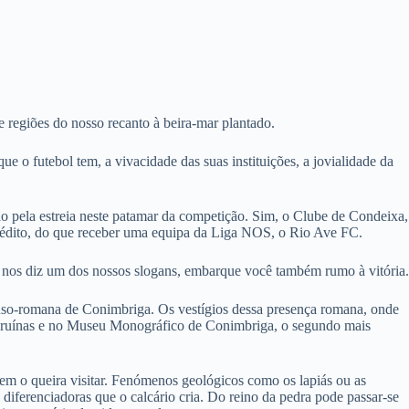
e regiões do nosso recanto à beira-mar plantado.
 o futebol tem, a vivacidade das suas instituições, a jovialidade da
ção pela estreia neste patamar da competição. Sim, o Clube de Condeixa,
 inédito, do que receber uma equipa da Liga NOS, o Rio Ave FC.
 nos diz um dos nossos slogans, embarque você também rumo à vitória.
luso-romana de Conimbriga. Os vestígios dessa presença romana, onde
as ruínas e no Museu Monográfico de Conimbriga, o segundo mais
uem o queira visitar. Fenómenos geológicos como os lapiás ou as
diferenciadoras que o calcário cria. Do reino da pedra pode passar-se