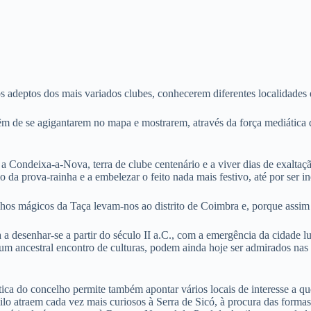
os adeptos dos mais variados clubes, conhecerem diferentes localidades 
 de se agigantarem no mapa e mostrarem, através da força mediática que
s a Condeixa-a-Nova, terra de clube centenário e a viver dias de exalta
 da prova-rainha e a embelezar o feito nada mais festivo, até por ser
hos mágicos da Taça levam-nos ao distrito de Coimbra e, porque assim
a desenhar-se a partir do século II a.C., com a emergência da cidade 
e um ancestral encontro de culturas, podem ainda hoje ser admirados n
tica do concelho permite também apontar vários locais de interesse a q
o atraem cada vez mais curiosos à Serra de Sicó, à procura das formas 