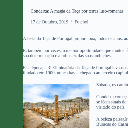
Condeixa: A magia da Taça por terras luso-romanas
17 de Outubro, 2019
Futebol
A festa da Taça de Portugal proporciona, todos os anos, a
É, também por vezes, a melhor oportunidade que muitos têm
sua determinação e a robustez das suas ambições.
Esta época, a 3ª Eliminatória da Taça de Portugal leva-no
fundado em 1900, nunca havia chegado ao terceiro capítulo
Sábado, os camin
Condeixa começa 
se lêem sinais d
visitado do país.
A beleza paisagís
Buracas do Casmil