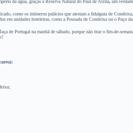
pério da água, graças à Reserva Natural do Paul de Arzila
,
um verdadei
icado, como os inúmeros palácios que atestam a fidalguia de Condeixa, 
os em unidades hoteleiras, como a Pousada de Condeixa ou o Paço da Eg
Taça de Portugal na manhã de sábado, porque não tirar o fim-de-semana
o?
carro):
deixa;