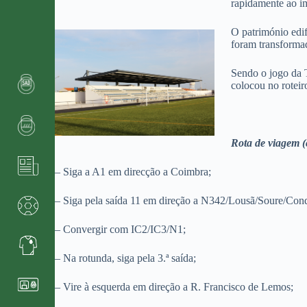
rapidamente ao im
O
património edif
foram transformad
Sendo o jogo da 
colocou no roteir
Rota de viagem (
– Siga a A1 em direcção a Coimbra;
– Siga pela saída 11 em direção a N342/Lousã/Soure/Con
– Convergir com IC2/IC3/N1;
– Na rotunda, siga pela 3.ª saída;
– Vire à esquerda em direção a R. Francisco de Lemos;