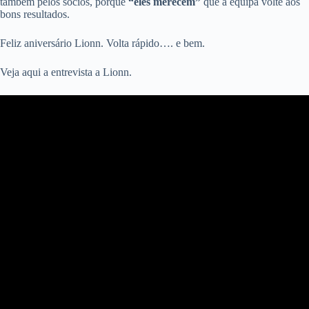
também pelos sócios, porque
“eles merecem”
que a equipa volte aos
bons resultados.
Feliz aniversário Lionn. Volta rápido…. e bem.
Veja aqui a entrevista a Lionn.