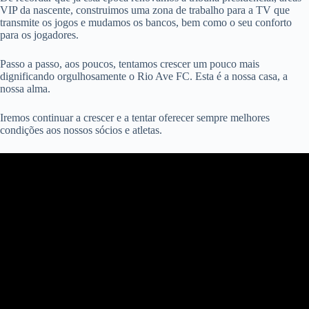
VIP da nascente, construimos uma zona de trabalho para a TV que
transmite os jogos e mudamos os bancos, bem como o seu conforto
para os jogadores.
Passo a passo, aos poucos, tentamos crescer um pouco mais
dignificando orgulhosamente o Rio Ave FC. Esta é a nossa casa, a
nossa alma.
Iremos continuar a crescer e a tentar oferecer sempre melhores
condições aos nossos sócios e atletas.