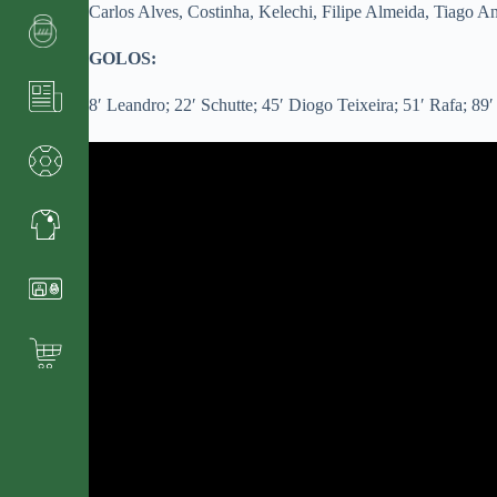
Carlos Alves, Costinha, Kelechi, Filipe Almeida, Tiago An
GOLOS:
8′ Leandro; 22′ Schutte; 45′ Diogo Teixeira; 51′ Rafa; 89′ 