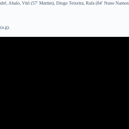
dré, Abalo, Vitó (57′ Martim), Diogo Teixeira, Rafa (84′ Nuno Namora)
(a.g).