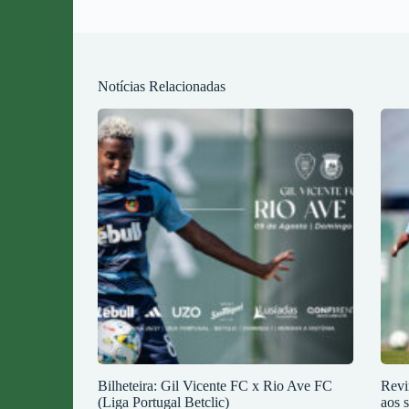
Notícias Relacionadas
Bilheteira: Gil Vicente FC x Rio Ave FC
Revi
(Liga Portugal Betclic)
aos 