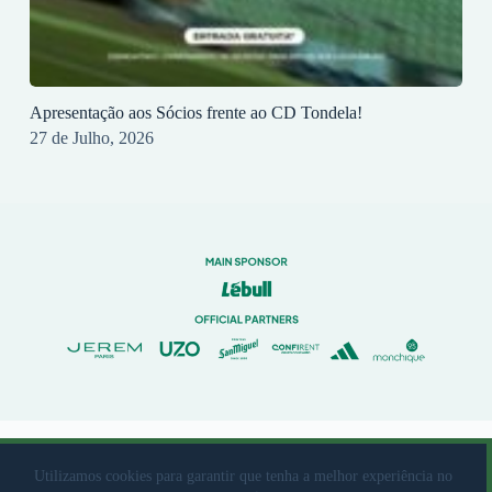
Apresentação aos Sócios frente ao CD Tondela!
27 de Julho, 2026
© 2023 Rio Ave Futebol Clube Desenvolvido por
brandit
Utilizamos cookies para garantir que tenha a melhor experiência no