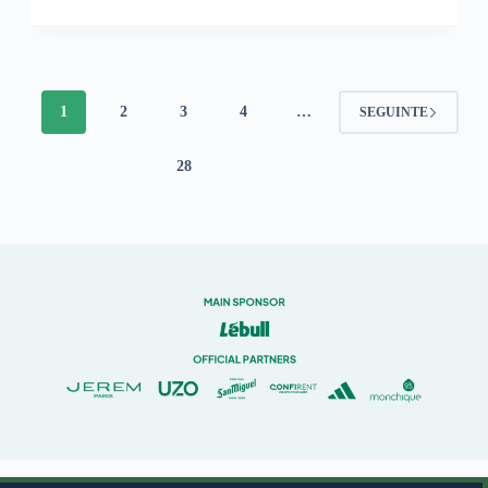
1
2
3
4
…
SEGUINTE
28