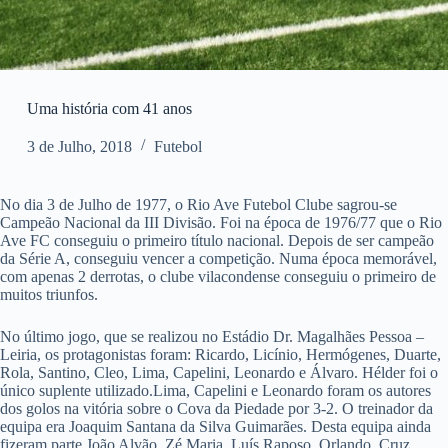
Uma história com 41 anos
3 de Julho, 2018
Futebol
No dia 3 de Julho de 1977, o Rio Ave Futebol Clube sagrou-se
Campeão Nacional da III Divisão. Foi na época de 1976/77 que o Rio
Ave FC conseguiu o primeiro título nacional. Depois de ser campeão
da Série A, conseguiu vencer a competição. Numa época memorável,
com apenas 2 derrotas, o clube vilacondense conseguiu o primeiro de
muitos triunfos.
No último jogo, que se realizou no Estádio Dr. Magalhães Pessoa –
Leiria, os protagonistas foram: Ricardo, Licínio, Hermógenes, Duarte,
Rola, Santino, Cleo, Lima, Capelini, Leonardo e Álvaro. Hélder foi o
único suplente utilizado.Lima, Capelini e Leonardo foram os autores
dos golos na vitória sobre o Cova da Piedade por 3-2. O treinador da
equipa era Joaquim Santana da Silva Guimarães. Desta equipa ainda
fizeram parte João Alvão, Zé Maria, Luís Raposo, Orlando, Cruz,