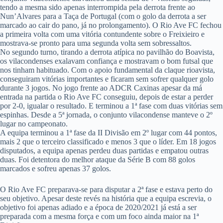
tendo a mesma sido apenas interrompida pela derrota frente ao
Nun’Alvares para a Taça de Portugal (com o golo da derrota a ser
marcado ao cair do pano, já no prolongamento). O Rio Ave FC fechou
a primeira volta com uma vitória contundente sobre o Freixieiro e
mostrava-se pronto para uma segunda volta sem sobressaltos.
No segundo turno, tirando a derrota atípica no pavilhão do Boavista,
os vilacondenses exalavam confiança e mostravam o bom futsal que
nos tinham habituado. Com o apoio fundamental da claque rioavista,
conseguiram vitórias importantes e ficaram sem sofrer qualquer golo
durante 3 jogos. No jogo frente ao ADCR Caxinas apesar da má
entrada na partida o Rio Ave FC conseguiu, depois de estar a perder
por 2-0, igualar o resultado. E terminou a 1ª fase com duas vitórias sem
espinhas. Desde a 5ª jornada, o conjunto vilacondense manteve o 2º
lugar no campeonato.
A equipa terminou a 1ª fase da II Divisão em 2º lugar com 44 pontos,
mais 2 que o terceiro classificado e menos 3 que o líder. Em 18 jogos
disputados, a equipa apenas perdeu duas partidas e empatou outras
duas. Foi detentora do melhor ataque da Série B com 88 golos
marcados e sofreu apenas 37 golos.
O Rio Ave FC preparava-se para disputar a 2ª fase e estava perto do
seu objetivo. Apesar deste revés na história que a equipa escrevia, o
objetivo foi apenas adiado e a época de 2020/2021 já está a ser
preparada com a mesma força e com um foco ainda maior na 1ª