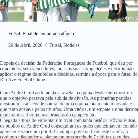
Futsal: Final de temporada atípico
29 de Abril, 2020
Futsal
,
Notícias
Depois da decisão da Federação Portuguesa de Futebol, que deu por
concluídas, sem vencedores, todas as suas competições e decidiu não
aplicar o regime de subidas e descidas, termina a época para o futsal do
Rio Ave Futebol Clube.
Com André Crud ao leme da caravela, a equipa desde cedo mostrou
que o objetivo passava pela subida de divisão. As primeiras partidas
mostraram a ansiedade natural de uma equipa totalmente renovada e
que tanto ansiava pelos triunfos. Uma vitória, um empate e uma derrota
marcaram as 3 primeiras jornadas do campeonato.
Chegada a hora de enfrentar um rival com tanta história, Póvoa Futsal,
os pupilos de André Crud conseguiram os golos que teimavam em não
aparecer e venceram por 9-2 a equipa poveira. Com este triunfo, o
conjunto vilacondense alavancou uma senda de 7 vitórias seguidas,