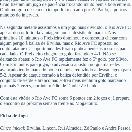
Crud fizeram um jogo de paciência trocando muito bem a bola entre si.
O último golo deste meio tempo foi marcado por Zé Paulo, a poucos
minutos do intervalo.
Na segunda-metade assistimos a um jogo mais dividido, o Rio Ave FC
apesar do conforto da vantagem nunca desistiu de marcar. Nos
primeiros 10 minutos o Freixieiro dominou, e conseguiu chegar com
algum perigo à baliza de Ervilha, mas o Rio Ave FC apostou no
contra-ataque e as oportunidades foram praticamente as mesmas para
cada lado. O Freixieiro chegou ao golo, fazendo o 4-1. Não se
deixando abater, o Rio Ave FC rapidamente fez o 5º golo, por Sílvio.
Com 8 minutos para jogar, o adversário apostou no guarda-redes
avançado tendo marcado pouco depois, reduzindo a desvantagem para
5-2. Apesar do ataque cerrado à baliza defendida por Ervilha, o
conjunto de verde e branco não sofreu mais nenhum golo marcando
por mais 2 vezes, por intermédio de Dani e Zé Paulo.
Com esta vitória o Rio Ave FC soma 6 pontos em 2 jogos e já prepara
o encontro da próxima semana frente ao Mogadouro.
Ficha de Jogo
Cinco inicial:
Ervilha, Lincon, Rui Almeida, Zé Paulo e André Pessoa