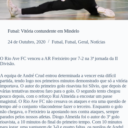
Futsal: Vitória contundente em Mindelo
24 de Outubro, 2020
Futsal
,
Futsal
,
Geral
,
Notícias
O Rio Ave FC venceu a AR Freixieiro por 7-2 na 3ª jornada da II
Divisão.
A equipa de André Crud entrou determinada a vencer esta difícil
partida, tendo logo nos primeiros minutos demonstrado que só a vitória
importava. O autor do primeiro golo rioavista foi Sílvio, que depois de
várias tentativas mostrou faro para o golo. O segundo tento chegou
pouco depois, com o reforço Rui Almeida a encostar um passe
magistral. O Rio Ave FC não cessava os ataques e era uma questão de
tempo até o conjunto vilacondense fazer o terceiro. Enquanto o golo
não chegava, o Freixieiro ia apostando nos contra ataques, sempre
parados pelos nossos atletas. Diogo Almeida foi o autor do 3º golo
rioavista, a 10 minutos do final do primeiro tempo. Com 10 minutos
para jogar, uma vantagem de 3-0 e quatro faltas, os pupilos de André