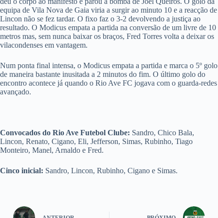
deu o corpo ao manifesto e parou a bomba de Joel Queirós. O golo da
equipa de Vila Nova de Gaia viria a surgir ao minuto 10 e a reacção de
Lincon não se fez tardar. O fixo faz o 3-2 devolvendo a justiça ao
resultado. O Modicus empata a partida na conversão de um livre de 10
metros mas, sem nunca baixar os braços, Fred Torres volta a deixar os
vilacondenses em vantagem.
Num ponta final intensa, o Modicus empata a partida e marca o 5º golo
de maneira bastante inusitada a 2 minutos do fim. O último golo do
encontro acontece já quando o Rio Ave FC jogava com o guarda-redes
avançado.
Convocados do Rio Ave Futebol Clube:
Sandro, Chico Bala,
Lincon, Renato, Cigano, Eli, Jefferson, Simas, Rubinho, Tiago
Monteiro, Manel, Arnaldo e Fred.
Cinco inicial:
Sandro, Lincon, Rubinho, Cigano e Simas.
ANTERIOR
PRÓXIMO