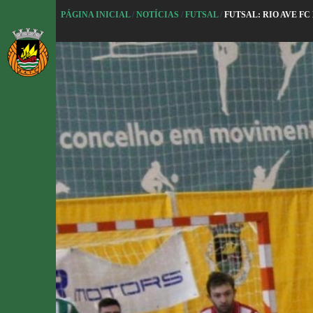
P
PÁGINA INICIAL
/
NOTÍCIAS
/
FUTSAL
/
FUTSAL: RIO AVE FC
u
l
a
r
p
a
r
a
o
c
o
n
t
e
ú
d
o