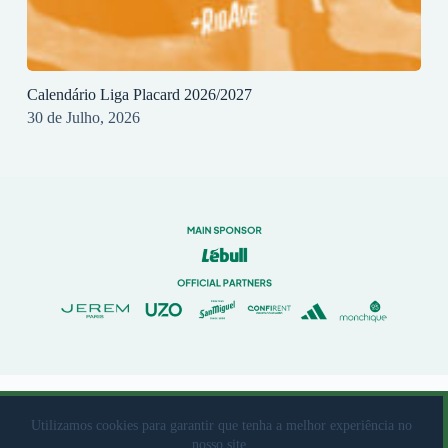
Calendário Liga Placard 2026/2027
30 de Julho, 2026
© 2023 Rio Ave Futebol Clube Desenvolvido por
brandit
Utilizamos cookies para garantir que tenha a melhor experiência no
nosso site.